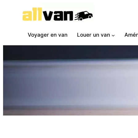
Voyager en van
Louer un van
Amén