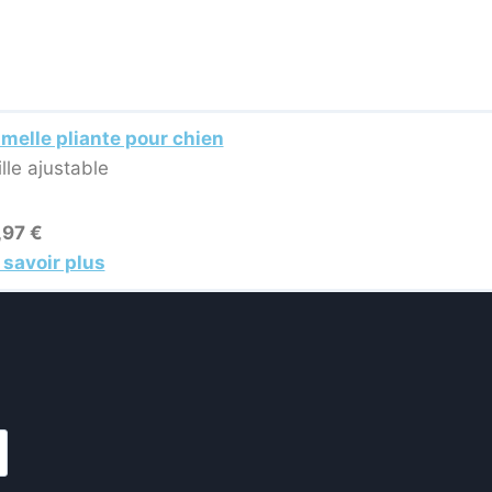
melle pliante pour chien
ille ajustable
,97 €
 savoir plus