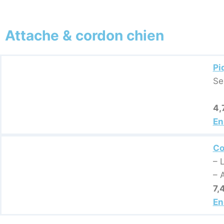
Attache & cordon chien
Pi
Se
4,
En
Co
– 
– 
7,
En