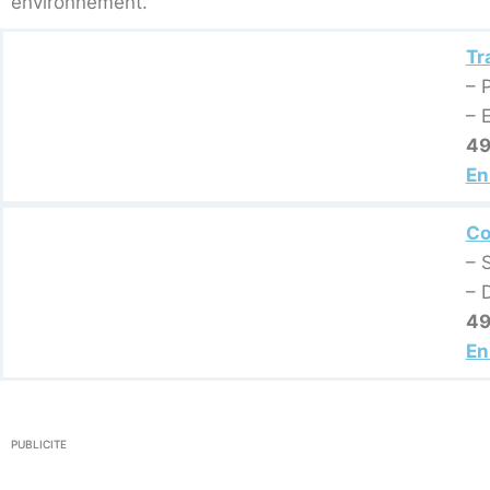
environnement.
Tr
– P
– 
49
En
Co
– 
– 
49
En
PUBLICITE