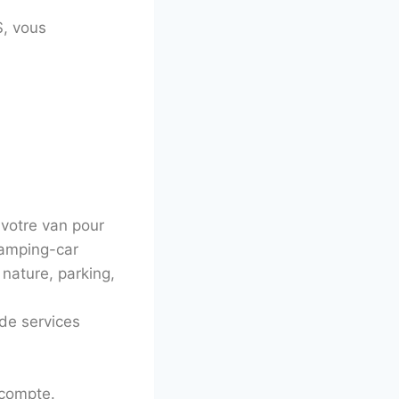
S, vous
 votre van pour
 camping-car
 nature, parking,
 de services
 compte.