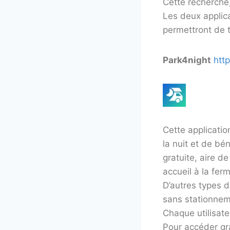
Cette recherche, 
Les deux applic
permettront de t
Park4night
htt
Cette applicatio
la nuit et de bé
gratuite, aire d
accueil à la fe
D’autres types d
sans stationnem
Chaque utilisat
Pour accéder gra