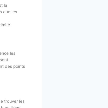
t la
ls que les
imité.
rence les
 sont
ant des points
e trouver les
 hors-ligne.