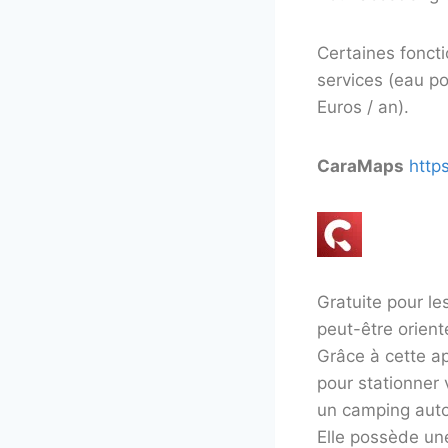
Certaines fonct
services (eau p
Euros / an).
CaraMaps
http
Gratuite pour l
peut-être orient
Grâce à cette ap
pour stationner 
un camping autou
Elle possède une