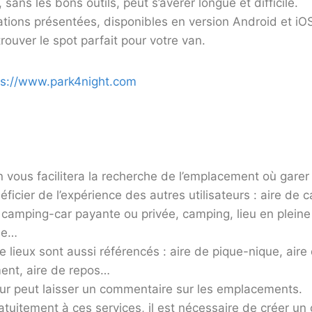
sans les bons outils, peut s’avérer longue et difficile.
ations présentées, disponibles en version Android et iO
rouver le spot parfait pour votre van.
ps://www.park4night.com
n vous facilitera la recherche de l’emplacement où garer
néficier de l’expérience des autres utilisateurs : aire de
e camping-car payante ou privée, camping, lieu en pleine
rme…
e lieux sont aussi référencés : aire de pique-nique, aire
ent, aire de repos…
eur peut laisser un commentaire sur les emplacements.
tuitement à ces services, il est nécessaire de créer un