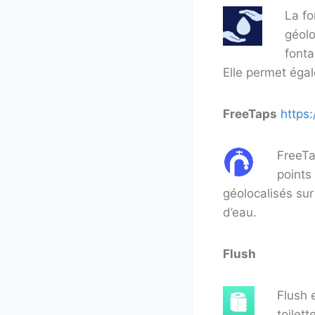
La fo
géolo
fonta
Elle permet égal
FreeTaps
https:
FreeTa
points
géolocalisés sur
d’eau.
Flush
Flush 
toilet